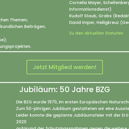
Cornelia Mayer, Schellenberg
Informationsdienst)
Rudolf Staub, Grabs (Redakt
ichen Themen;
David Imper, Heiligkreuz (Ge
kundlichen Beiträgen;
Zu den aktuellen Statuten
se);
ungsprojekten.
Jetzt Mitglied werden!
Jubiläum: 50 Jahre BZG
Die BZG wurde 1970, im ersten Europäischen Natursch
Zum 50-jährigen Jubiläum gestalteten wir eine Ausst
Leider konnte die geplante Jubiläumsfeier mit der Er
2020
aufgrund der Schutzmassnahmen gegen die weitere 