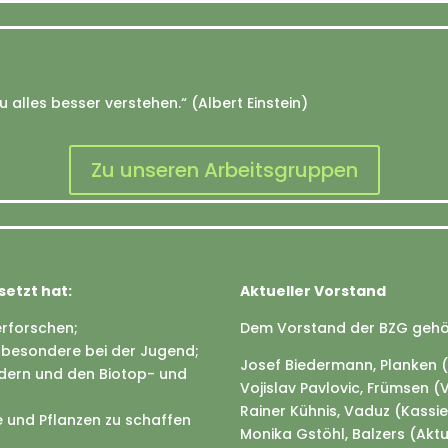
u alles besser verstehen.“ (Albert Einstein)
Zu unseren Arbeitsgruppen
setzt hat:
Aktueller Vorstand
erforschen;
Dem Vorstand der BZG gehör
sbesondere bei der Jugend;
Josef Biedermann, Planken (
ndern und den Biotop- und
Vojislav Pavlovic, Frümsen (
Rainer Kühnis, Vaduz (Kass
 und Pflanzen zu schaffen
Monika Gstöhl, Balzers (Akt