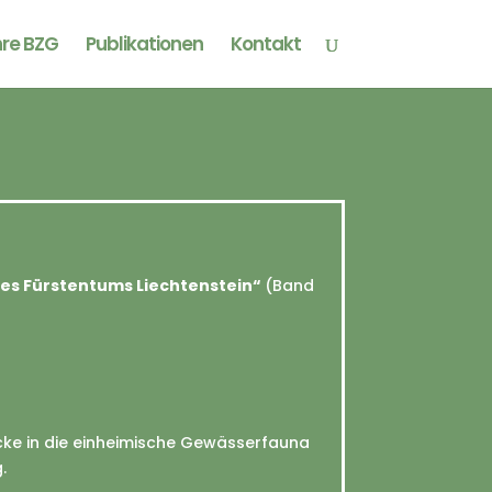
hre BZG
Publikationen
Kontakt
des Fürstentums Liechtenstein“
(Band
cke in die einheimische Gewässerfauna
.